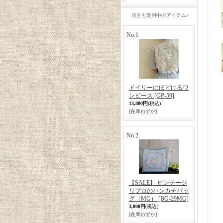
店主も愛用中のアイテム♪
No.1
ドイリーにほどけるワ
ンピース
[OP-59]
13,800円
(税込)
[在庫わずか]
No.2
【SALE】 ビンテージ
リプロのハンカチバッ
グ（MG）
[BG-29MG]
3,800円
(税込)
[在庫わずか]