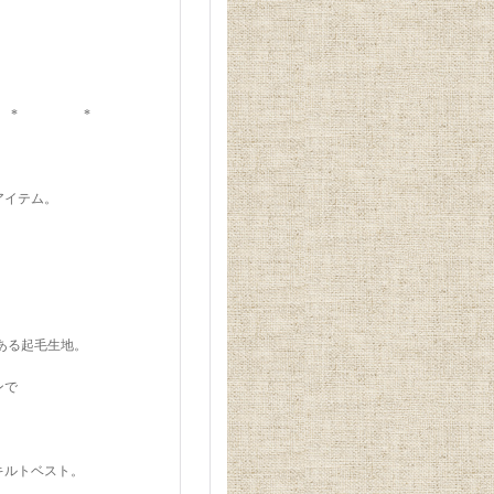
* *
アイテム。
。
ある起毛生地。
ンで
キルトベスト。