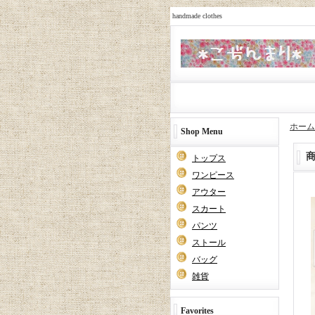
handmade clothes
ホーム
Shop Menu
トップス
ワンピース
アウター
スカート
パンツ
ストール
バッグ
雑貨
Favorites