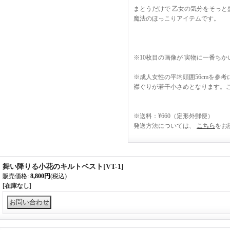
まとうだけで 乙女の気分をそっと
魔法のほっこりアイテムです。
※10枚目の画像が 実物に一番ち
※成人女性の平均頭囲56cmを参
襟ぐりが若干小さめとなります。
※送料：¥660（定形外郵便）
発送方法については、
こちら
をお
舞い降りる小花のキルトベスト
[
VT-1
]
販売価格
:
8,800円
(税込)
[在庫なし]