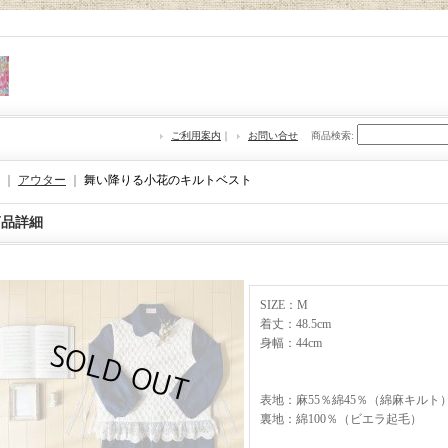
ご利用案内
｜
お問い合せ
商品検索
:
｜
アウター
｜
舞い降りる小花のキルトベスト
商品詳細
SIZE：M
着丈：48.5cm
身幅：44cm
表地：麻55％綿45％（綿麻キルト
裏地：綿100％（ビエラ起毛）