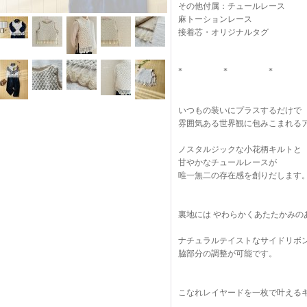
その他付属：チュールレース
麻トーションレース
接着芯・オリジナルタグ
* * * 
いつもの装いにプラスするだけで
雰囲気ある世界観に包みこまれる
ノスタルジックな小花柄キルトと
甘やかなチュールレースが
唯一無二の存在感を創りだします
裏地には やわらかくあたたかみの
ナチュラルテイストなサイドリボ
脇部分の調整が可能です。
こなれレイヤードを一枚で叶える