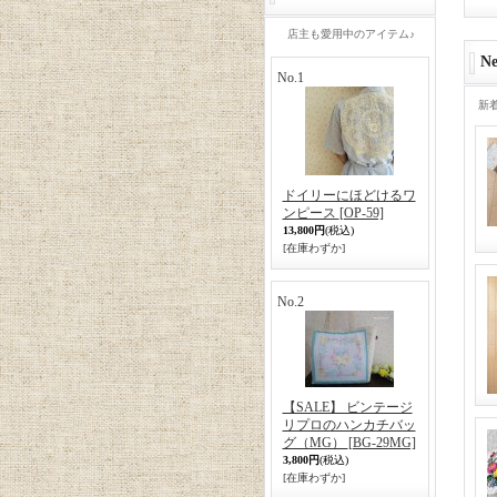
店主も愛用中のアイテム♪
Ne
No.1
新
ドイリーにほどけるワ
ンピース
[OP-59]
13,800円
(税込)
[在庫わずか]
No.2
【SALE】 ビンテージ
リプロのハンカチバッ
グ（MG）
[BG-29MG]
3,800円
(税込)
[在庫わずか]