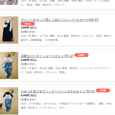
SIZE：M 着丈：55.5cm 肩幅：38cm 身幅：98cm 袖丈：61cm（※フリル部含
む。/長袖） 素材：綿100％（ブロード…
デイジーをそっと閉じこめたジャンパースカート
[OP-67]
9,800円
(税込)
[在庫わずか]
SIZE：M 着丈：117.5cm 身幅：93cm 素材：綿100％（ブロード） 別布：綿90％
麻10％（綿麻刺繍） その他付属…
花蜜をひとさじショートキャミ
[TP-42]
9,800円
(税込)
[在庫わずか]
SIZE：M 着丈：38.5cm 身幅：93cm 素材：綿100％（ヴィンテージファブリッ
ク） 別布：綿100％（ブロード）/裏地 …
ひみつを告げるヴィンテージハンカチのキャミ
[TP-41]
8,900円
(税込)
[在庫わずか]
SIZE：S〜M 着丈：43〜51.5cm ※肩紐のアジャスターで調整可。 身幅：90cm
素材：綿100％（ソフトローン） その…