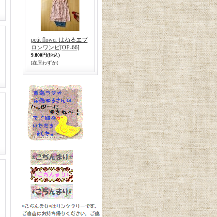
petit flower はねるエプ
ロンワンピ
[OP-66]
9,800円
(税込)
[在庫わずか]