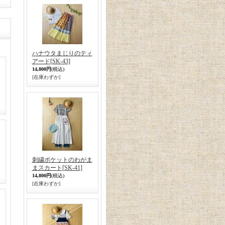
ハナウタまじりのティ
アード
[SK-43]
14,800円
(税込)
[在庫わずか]
刺繍ポケットのわがま
まスカート
[SK-41]
14,800円
(税込)
[在庫わずか]