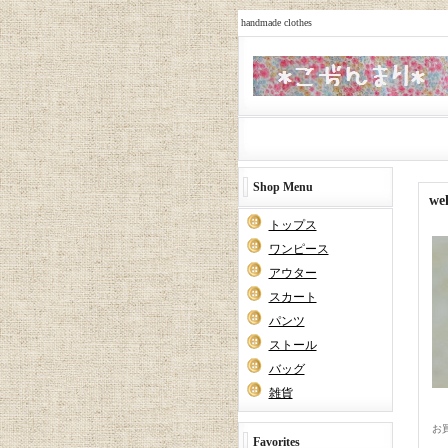
handmade clothes
Shop Menu
we
トップス
ワンピース
アウター
スカート
パンツ
ストール
バッグ
雑貨
お
Favorites