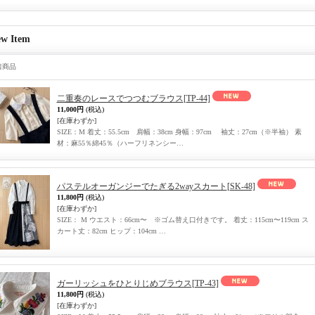
w Item
着商品
二重奏のレースでつつむブラウス
[TP-44]
11,000円
(税込)
[在庫わずか]
SIZE：M 着丈：55.5cm 肩幅：38cm 身幅：97cm 袖丈：27cm（※半袖） 素
材：麻55％綿45％（ハーフリネンシー…
パステルオーガンジーでたぎる2wayスカート
[SK-48]
11,800円
(税込)
[在庫わずか]
SIZE： M ウエスト：66cm〜 ※ゴム替え口付きです。 着丈：115cm〜119cm ス
カート丈：82cm ヒップ：104cm …
ガーリッシュをひとりじめブラウス
[TP-43]
11,800円
(税込)
[在庫わずか]