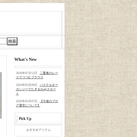
What's New
2026年07月12日
二重奏のレー
スでつつむブラウス
2026年05月09日
パステルオー
ガンジーでたぎる2wayスカー
ト
2026年05月07日
【今後のブロ
グ運営について】
Pick Up
おすすめアイテム